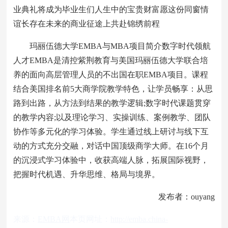
业典礼将成为毕业生们人生中的宝贵财富愿这份同窗情
谊长存在未来的商业征途上共赴锦绣前程
玛丽伍德大学EMBA与MBA项目简介数字时代领航
人才EMBA是清控紫荆教育与美国玛丽伍德大学联合培
养的面向高层管理人员的不出国在职EMBA项目。课程
结合美国排名前5大商学院教学特色，让学员畅享：从思
路到出路，从方法到结果的教学逻辑;数字时代课题贯穿
的教学内容;以及理论学习、实操训练、案例教学、团队
协作等多元化的学习体验。学生通过线上研讨与线下互
动的方式充分交融，对话中国顶级商学大师。在16个月
的沉浸式学习体验中，收获高端人脉，拓展国际视野，
把握时代机遇、升华思维、格局与境界。
发布者：ouyang
来源：
EMBA网
本页网址：
http://emba.china-