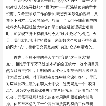
在如今这个考研竞争日趋白热化的时代，每一位在
职读研人都在寻找那个“最优解”——既渴望顶尖的学术
资源，又希望兼顾工作的繁忙;既想要国际化的视野，又
放不下对本土实践的深耕。然而，当我们仔细审视中国
社科大与美国杜兰大学合作举办的金融管理硕士项目
时，却发现它身上有着几处令人“难以接受”的槽点。今
天，我们就以“批判”的眼光，来细数这个项目不得不说
的四大“坑”，看看它究竟是如何“劝退”众多申请者的。
首先，不得不提的是入学“太容易”这一巨大“槽
点”。相比于千军万马过独木桥的全国统考，这个项目竟
然采取自主招生，且明确表示接受大学英语四六级成绩
作为语言证明。对于那些在职场中摸爬滚打多年、早已
对应试技巧生疏的在职人士来说，这无疑是一个“坏消
息”。因为这意味着你失去了在考研考场上“证明自己”的
机会，无需再经历那漫长的备考周期和紧张的考前焦
虑。你甚至不必为了一个高分而放弃现有的工作节奏。