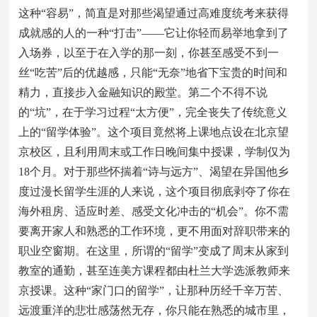
这种“容易”，简直是对那些渴望通过高难度统考来获得
成就感的人的一种“打击”——它让你轻而易举地拿到了
入场券，以至于在入学的那一刻，你甚至感受不到一
丝“吃苦”后的优越感，只能“无奈”地省下宝贵的时间和
精力，直接步入金融知识的殿堂。第二个不得不说
的“坑”，在于学习过程“太方便”，完全丧失了传统意义
上的“留学体验”。这个项目竟然将上课地点设在北京望
京校区，且利用周末或工作日晚间集中授课，学制仅为
18个月。对于那些怀揣着“诗与远方”、渴望在异国他乡
度过漫长留学生涯的人来说，这个项目彻底剥夺了你在
海外租房、适应时差、感受文化冲击的“机会”。你不需
要离开家人和熟悉的工作环境，更不用面对辞职带来的
职业空窗期。在这里，所谓的“留学”变成了周末从家到
教室的通勤，甚至连美方课程都由杜兰大学选派教师来
京授课。这种“家门口的留学”，让那种历经千辛万苦、
远渡重洋的悲壮感荡然无存，你只能在熟悉的城市里，