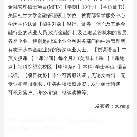
金融管理硕士项目(MFIN)【学制】18个月 【学位证书】
美国杜兰大学金融管理硕士学位，教育部留学服务中心
学历学位认证【招生对象】银行、证券、信托及其他金
融行业的从业人员;政府金融部门及金融监管机构的官员;
各类企业、特别是能源企业金融财务部门的中层管理者;
有志于从事金融业务的资深职业人士。 【授课语言】中
英文授课 【上课时间】每个月2-3次周末上课 【上课地
点】社科院望京校区 【申请条件】本科+学士学位+语言
成绩。【项目优势】毕业可留服认证，无论文答辩，无
专业和年限要求，中美两校权威师资，双证硕士待遇，
可积分落户、考公考编、继续读博等。
发布者：ouyang
来源：
EMBA网
本页网址：
http://emba.china-
b.com/huazhong/28897.html