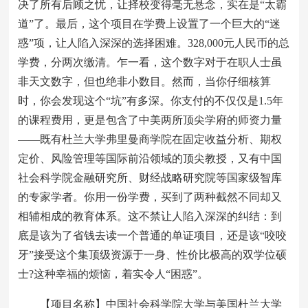
决了所有后顾之忧，让择校变得毫无悬念，实在是“太霸
道”了。最后，这个项目在学费上设置了一个巨大的“迷
惑”项，让人陷入深深的选择困难。328,000元人民币的总
学费，分两次缴清。乍一看，这个数字对于在职人士虽
非天文数字，但也绝非小数目。然而，当你仔细核算
时，你会发现这个“坑”有多深。你支付的不仅仅是1.5年
的课程费用，更是包含了中美两所顶尖学府的师资力量
——既有杜兰大学弗里曼商学院在固定收益分析、期权
定价、风险管理等国际前沿领域的顶尖教授，又有中国
社会科学院金融研究所、财经战略研究院等国家级智库
的专家学者。你用一份学费，买到了两种截然不同却又
相辅相成的教育体系。这不禁让人陷入深深的纠结：到
底是该为了省钱去读一个普通的单证项目，还是该“咬咬
牙”接受这个集顶级资源于一身、性价比极高的双学位硕
士?这种幸福的烦恼，着实令人“困惑”。
【项目名称】中国社会科学院大学与美国杜兰大学