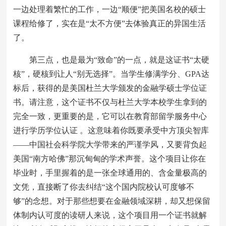
一边处理着繁忙的工作，一边“顺便”把美国名校的硕士
课程给修了，实在是“太不方便”去体验真正的异国生活
了。
第三点，也是最为“致命”的一点，就是这证书“太硬
核”，硬核到让人“别无选择”。当学生修满学分、GPA达
标后，获得的是美国杜兰大学颁发的金融学硕士学位证
书。请注意，这个证书不仅与杜兰大学本校学生拿到的
完全一致，更重要的是，它可以在教育部留学服务中心
进行学历学位认证 。这意味着你既要承受中方顶尖智库
——中国社会科学院大学带来的严谨学风，又要背负起
美国“南方哈佛”那沉甸甸的学术声誉。这个项目让你在
毕业时，手里握着的是一张全球通用的、含金量极高的
文凭，直接断了你去纠结“这个国内院校认可度够不
够”的念想。对于那些想要在金融领域深耕，却又想保留
体制内认可度的读研人来说，这个项目用一个证书就解