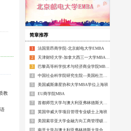
简章推荐
1
法国里昂商学院-北京邮电大学EMBA
2
天津财经大学-加拿大西三一大学MBA招生简章（上海）
3
巴黎高等科学技术与经济商业学院MBA（智能制造方向）
4
中国社会科学院研究生院—美国杜兰大学能源管理硕士
5
美国威斯康星协和大学MBA学位上海班
质教
6
EU商学院MBA
7
首都师范大学与澳大利亚弗林德斯大学 (Flinders University) 联合培养教育硕士
双语
8
英国华威大学项目管理专业硕士上海班
9
美国索菲亚大学金融方向工商管理硕士（FMBA）学位招生简章
10
南开大学与澳大利亚弗林德斯大学合作举办教育领导与管理硕士学位