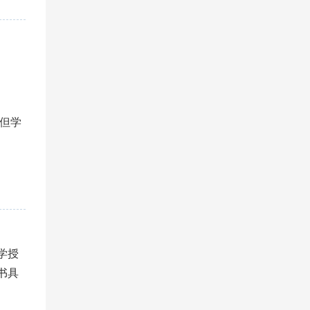
但学
学授
书具