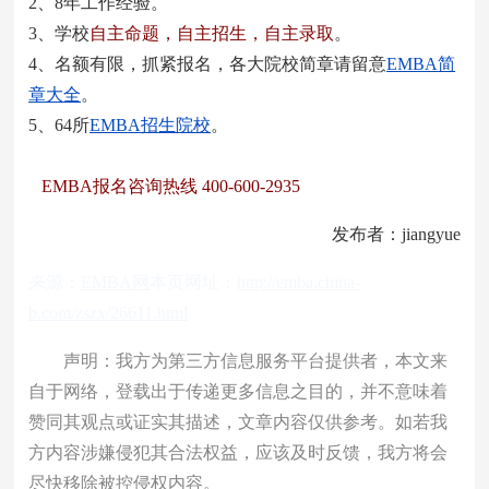
2、8年工作经验。
3、学校
自主命题，自主招生，自主录取
。
4、名额有限，抓紧报名，各大院校简章请留意
EMBA简
章大全
。
5、64所
EMBA招生院校
。
EMBA报名咨询热线 400-600-2935
发布者：jiangyue
来源：
EMBA网
本页网址：
http://emba.china-
b.com/zszx/26611.html
声明：我方为第三方信息服务平台提供者，本文来
自于网络，登载出于传递更多信息之目的，并不意味着
赞同其观点或证实其描述，文章内容仅供参考。如若我
方内容涉嫌侵犯其合法权益，应该及时反馈，我方将会
尽快移除被控侵权内容。