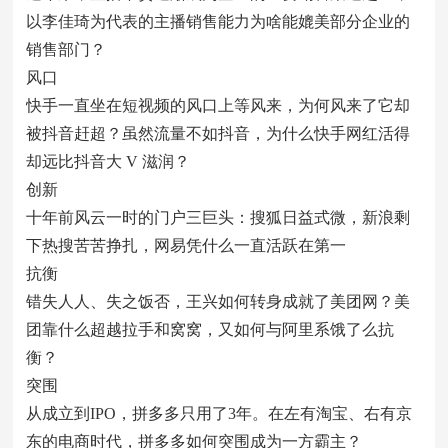
以李佳琦为代表的主播销售能力为啥能媲美部分企业的
销售部门？
风口
快手一直坐在短视频的风口上等风来，为何风来了它却
被抖音赶超？虽然流量不如抖音，为什么快手网红活得
却远比抖音大 V 滋润？
创新
十年前风云一时的门户三巨头：搜狐日益式微，新浪剩
下热搜苦苦挣扎，网易凭什么一直活跃在第一
抗衡
错失人人、失之饭否，王兴如何转身成就了美团网？美
团靠什么超越拉手和窝窝，又如何与阿里系饿了么抗
衡？
突围
从成立到IPO，拼多多只用了3年。在左有淘宝、右有京
东的电商时代，拼多多如何突围成为一方霸主？