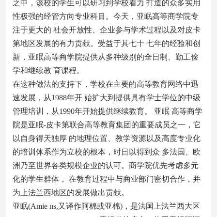
之中，该校的学生可以研习到学校着力 打造的众多实用
性极强的经管方向专业科目。今天，亚眠高等商学院专
注于更大的 社会开放性、企业参与学术过程以及对皮卡
第地区发展的有力贡献。受益于其七十 七年的经验和创
新，亚眠高等商学院提供从多种级别的全日制、勤工俭
学和继续教 育课程。
在这种做法的支持下，学校在主要的高等教育网络中迅
速发展，从1988年开 始扩大到提供具有学士学位的中级
管理培训，从1990年开始提供继续教育。 亚眠 高等商学
院是亚眠-皮卡第联合高等教育集团的重要成员之一，它
以自身得天独厚 的地理位置、教学资源以及高度专业化
的培训体系作为立校的根本，时日以得到众 多法国、欧
洲乃至世界各类规模企业的认可。商学院优先考虑多元
化的学生群体， 在教育过程中与商业部门密切合作，并
为上法兰西地区的发展做出贡献。
亚眠(Amie ns,又译作阿棉或亚棉)，是法国上法兰西大区