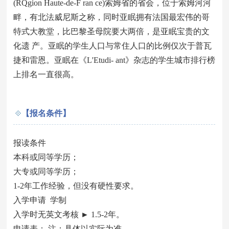
(RQgion Haute-de-F ran ce)索姆省的省会，位于索姆河河
畔，有北法威尼斯之称，同时亚眠拥有法国最宏伟的哥
特式大教堂，比巴黎圣母院要大两倍，是亚眠宝贵的文
化遗 产。亚眠的学生人口与常住人口的比例仅次于普瓦
捷和雷恩。亚眠在《L'Etudi- ant》杂志的学生城市排行榜
上排名一直很高。
【报名条件】
报读条件
本科或同等学历；
大专或同等学历；
1-2年工作经验，但没有硬性要求。
入学申请 学制
入学时无英文考核 ► 1.5-2年。
申请表； 注：具体以实际为准。